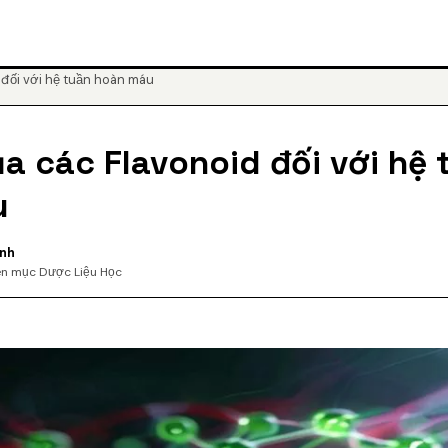
d đối với hệ tuần hoàn máu
ủa các Flavonoid đối với hệ 
u
anh
n mục Dược Liệu Học