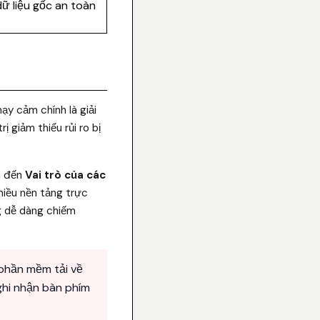
ữ liệu gốc an toàn
ạy cảm chính là giải
ị giảm thiểu rủi ro bị
an đến
Vai trò của các
iều nền tảng trực
g dễ dàng chiếm
 phần mềm tải về
hi nhận bàn phím