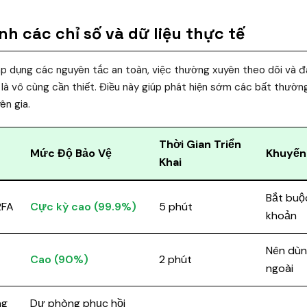
nh các chỉ số và dữ liệu thực tế
 áp dụng các nguyên tắc an toàn, việc thường xuyên theo dõi và 
 là vô cùng cần thiết. Điều này giúp phát hiện sớm các bất thường
ên gia.
Thời Gian Triển
Mức Độ Bảo Vệ
Khuyến
Khai
Bắt buộc
2FA
Cực kỳ cao (99.9%)
5 phút
khoản
Nên dùng
Cao (90%)
2 phút
ngoài
ng
Dự phòng phục hồi