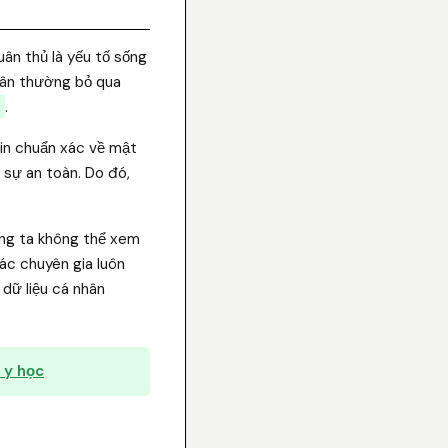
ân thủ là yếu tố sống
nhân thường bỏ qua
.
tin chuẩn xác về mật
 sự an toàn. Do đó,
úng ta không thể xem
ác chuyên gia luôn
 dữ liệu cá nhân
 y học