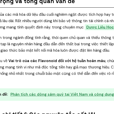
trọng và tổng quan vấn đề
của các mã hóa dữ liệu đầu cuối nghiêm ngặt được tích hợp hay tu
ả lâu dài. Rất nhiều người dùng khi bảo vệ thông tin tài chính cá 
hưng mang tính quyết định này. trong chuyên mục
Dược Liệu Học
ín trong ngành đồng tình rằng, thói quen chủ quan và thiếu thông 
ạp là nguyên nhân hàng đầu dẫn đến thất bại trong việc thiết lập
g giao thức bảo mật kết nối mã hóa luôn được đặt lên hàng đầu.
âu về
Vai trò của các Flavonoid đối với hệ tuần hoàn máu
, ch
ng mạng tinh vi như mã độc tống tiền hay giả mạo thương hiệu. C
hổng nhỏ nhất trong chuỗi bảo mật cũng có thể dẫn đến việc rò rỉ
 đề:
Phân tích các dòng sâm quý tại Việt Nam và công dụng