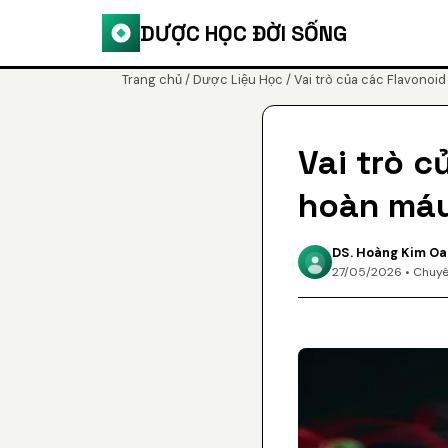
DƯỢC HỌC ĐỜI SỐNG
Trang chủ
/
Dược Liệu Học
/ Vai trò của các Flavonoi
Vai trò c
hoàn má
DS. Hoàng Kim O
27/05/2026 • Chuyê