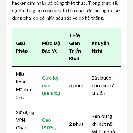
hacker xâm nhập vô cùng thiết thực. Trong thực tế,
sự đa dạng của các yếu tố liên quan đòi hỏi người sử
dụng phải có cái nhìn sâu sắc và có hệ thống.
Thời
Giải
Mức Độ
Gian
Khuyến
Pháp
Bảo Vệ
Triển
Nghị
Khai
Mật
Cực kỳ
Bắt buộc
Khẩu
cao
5 phút
cho mọi tài
Mạnh +
(99.9%)
khoản
2FA
Sử dụng
Nên dùng
VPN
Cao
2 phút
khi kết nối
Chất
(90%)
Wi-Fi ngoài