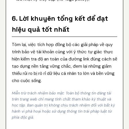
6. Lời khuyên tổng kết để đạt
hiệu quả tốt nhất
Tóm lại, việc tích hợp đồng bộ các giải pháp về quy
trình bảo vệ tài khoản cùng với ý thức tự giác thực
hiện kiểm tra độ an toàn của đường link đúng cách sẽ
tạo dựng nền tảng vững chắc, đem lại những giảm
thiểu rủi ro bị rò rỉ dữ liệu cá nhân to lớn và bền vững
cho cuộc sống.
Miễn trừ trách nhiệm bảo mật: Toàn bộ thông tin đăng tải
trên trang web chỉ mang tính chất tham khảo kỹ thuật và
học tập. Ban quản trị không chịu trách nhiệm đối với bất kỳ
hành vi phá hoại hoặc sử dụng thông tin trái pháp luật từ
phía độc giả.