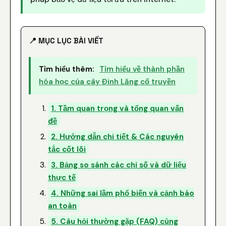
📍 MỤC LỤC BÀI VIẾT
Tìm hiểu thêm:
Tìm hiểu về thành phần
hóa học của cây Đinh Lăng cổ truyền
1. Tầm quan trọng và tổng quan vấn
đề
2. Hướng dẫn chi tiết & Các nguyên
tắc cốt lõi
3. Bảng so sánh các chỉ số và dữ liệu
thực tế
4. Những sai lầm phổ biến và cảnh báo
an toàn
5. Câu hỏi thường gặp (FAQ) cùng