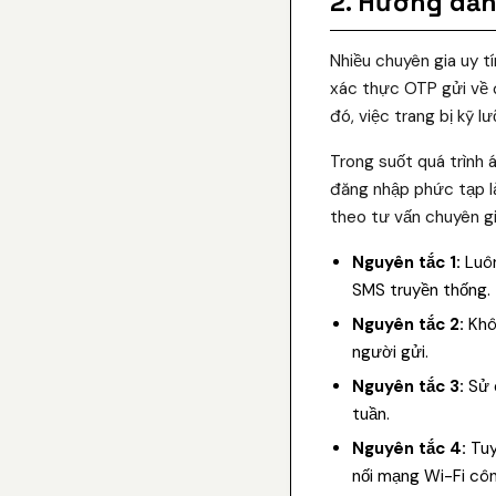
2. Hướng dẫn 
Nhiều chuyên gia uy t
xác thực OTP gửi về đ
đó, việc trang bị kỹ 
Trong suốt quá trình 
đăng nhập phức tạp là
theo tư vấn chuyên gi
Nguyên tắc 1:
Luôn
SMS truyền thống.
Nguyên tắc 2:
Khôn
người gửi.
Nguyên tắc 3:
Sử d
tuần.
Nguyên tắc 4:
Tuy
nối mạng Wi-Fi cô