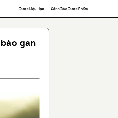
Dược Liệu Học
Cảnh Báo Dược Phẩm
ế bào gan