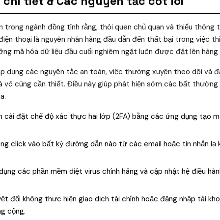
chi tiết & Các nguyên tắc cốt lõi
ín trong ngành đồng tình rằng, thói quen chủ quan và thiếu thông 
iện thoại là nguyên nhân hàng đầu dẫn đến thất bại trong việc thi
lưỡng mã hóa dữ liệu đầu cuối nghiêm ngặt luôn được đặt lên hàng
áp dụng các nguyên tắc an toàn, việc thường xuyên theo dõi và đ
 vô cùng cần thiết. Điều này giúp phát hiện sớm các bất thường v
a.
 cài đặt chế độ xác thực hai lớp (2FA) bằng các ứng dụng tạo m
g click vào bất kỳ đường dẫn nào từ các email hoặc tin nhắn lạ 
ụng các phần mềm diệt virus chính hãng và cập nhật hệ điều hành 
ệt đối không thực hiện giao dịch tài chính hoặc đăng nhập tài kh
ng cộng.