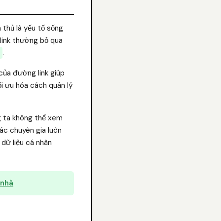
 thủ là yếu tố sống
 link thường bỏ qua
.
của đường link giúp
tối ưu hóa cách quản lý
g ta không thể xem
ác chuyên gia luôn
 dữ liệu cá nhân
 nhà