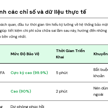
nh các chỉ số và dữ liệu thực tế
ách quan, đầu tư thời gian tìm hiểu kỹ lưỡng về hệ thống bảo mật 
 giúp tiết kiệm chi phí sửa chữa sai lầm sau này, hướng đến những
p bền vững nhất.
Thời Gian Triển
Mức Độ Bảo Vệ
Khuyến
Khai
Bắt buộc
2FA
Cực kỳ cao (99.9%)
5 phút
khoản
Nên dùng
Cao (90%)
2 phút
ngoài
ng
Dự phòng phục hồi