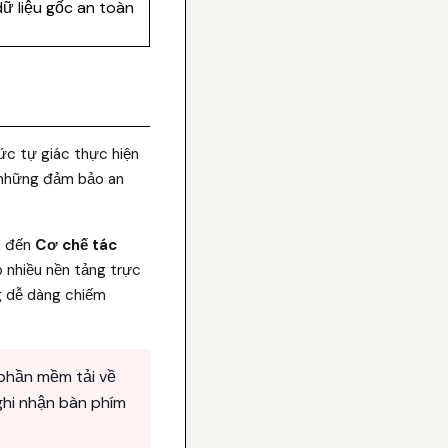
ữ liệu gốc an toàn
hức tự giác thực hiện
i những đảm bảo an
an đến
Cơ chế tác
 nhiều nền tảng trực
g dễ dàng chiếm
 phần mềm tải về
hi nhận bàn phím