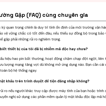
hường Gặp (FAQ) cùng chuyên gia
 kỳ quan trọng chính là duy trì tính ổn định của môi trường vận h
o vệ vững chắc có tốt đến đâu, nếu thiếu sự đồng bộ trong bảo v
hể gặp phải những rủi ro nghiêm trọng.
biết thiết bị của tôi đã bị nhiễm mã độc hay chưa?
ó dấu hiệu hao pin bất thường, hoạt động chậm chạp đột ngột, liên 
lưu lượng mạng tăng vọt dù không mở ứng dụng nào. Bạn cần cài
t toàn bộ hệ thống ngay.
 mật khẩu trên trình duyệt để tiện đăng nhập không?
ó rủi ro nếu người khác truy cập được máy tính của bạn hoặc trình
Khuyến nghị sử dụng các phần mềm quản lý mật khẩu độc lập mã hó