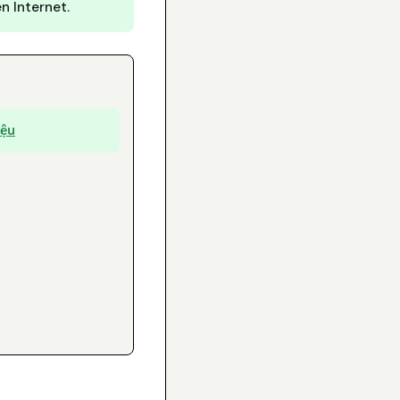
ên Internet.
iệu