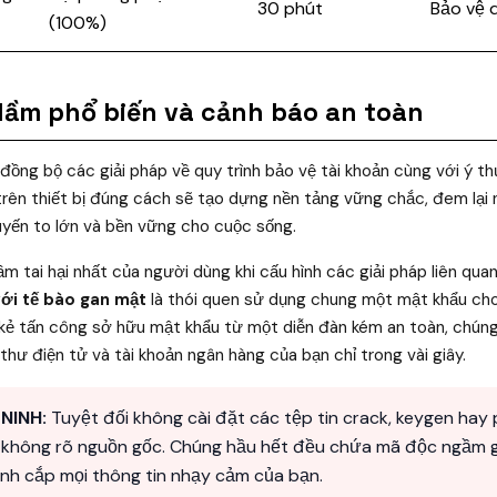
30 phút
Bảo vệ d
(100%)
 lầm phổ biến và cảnh báo an toàn
p đồng bộ các giải pháp về quy trình bảo vệ tài khoản cùng với ý t
trên thiết bị đúng cách sẽ tạo dựng nền tảng vững chắc, đem lạ
uyến to lớn và bền vững cho cuộc sống.
ầm tai hại nhất của người dùng khi cấu hình các giải pháp liên qu
với tế bào gan mật
là thói quen sử dụng chung một mật khẩu cho
 kẻ tấn công sở hữu mật khẩu từ một diễn đàn kém an toàn, chún
thư điện tử và tài khoản ngân hàng của bạn chỉ trong vài giây.
NINH:
Tuyệt đối không cài đặt các tệp tin crack, keygen hay
 không rõ nguồn gốc. Chúng hầu hết đều chứa mã độc ngầm g
nh cắp mọi thông tin nhạy cảm của bạn.