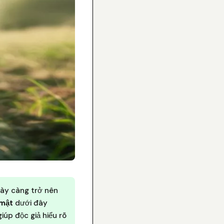
gày càng trở nên
 mật
dưới đây
úp độc giả hiểu rõ