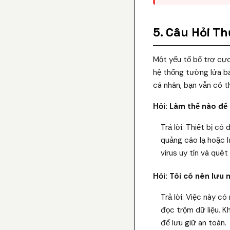
5. Câu Hỏi T
Một yếu tố bổ trợ cực
hệ thống tường lửa bả
cá nhân, bạn vẫn có t
Hỏi: Làm thế nào để 
Trả lời: Thiết bị c
quảng cáo lạ hoặc 
virus uy tín và qué
Hỏi: Tôi có nên lưu
Trả lời: Việc này c
đọc trộm dữ liệu. 
để lưu giữ an toàn.