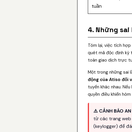
tuần
4. Những sai
Tóm lại, việc tích hợ
quét mã độc định kỳ 
toàn giao dịch trực t
Một trong những sai l
động của Atiso đối 
tuyến khác nhau. Nếu
quyền điều khiển hòm 
⚠️ CẢNH BÁO AN 
từ các trang web
(keylogger) để đá