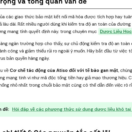
trọng và tổng quan vấn đề
của các giao thức bảo mật kết nối mã hóa được tích hợp hay tuân
uả lâu dài. Rất nhiều người dùng khi kiểm tra độ an toàn của đường
hưng mang tính quyết định này. trong chuyên mục
Dược Liệu Học
hàng ngàn trường hợp cho thấy, sự chủ động kiểm tra độ an toàn 
 thành công và giảm thiểu rủi ro ngoài ý muốn. Hãy bắt đầu từ việc 
rus bản quyền hàng ngày.
âu về
Cơ chế tác động của Atiso đối với tế bào gan mật
, chún
ng mạng tinh vi như mã độc tống tiền hay giả mạo thương hiệu. C
hổng nhỏ nhất trong chuỗi bảo mật cũng có thể dẫn đến việc rò rỉ
 đề:
Hỏi đáp về các phương thức sử dụng dược liệu khô tại