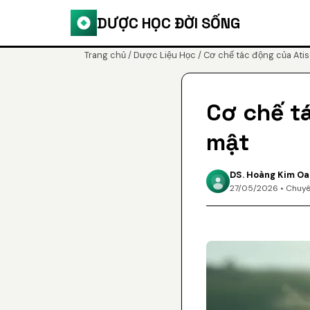
DƯỢC HỌC ĐỜI SỐNG
Trang chủ
/
Dược Liệu Học
/ Cơ chế tác động của Atis
Cơ chế t
mật
DS. Hoàng Kim O
27/05/2026 • Chuyê