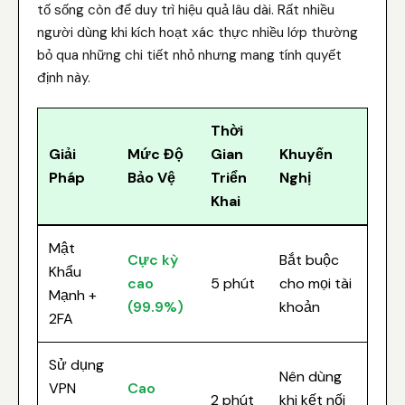
tố sống còn để duy trì hiệu quả lâu dài. Rất nhiều
người dùng khi kích hoạt xác thực nhiều lớp thường
bỏ qua những chi tiết nhỏ nhưng mang tính quyết
định này.
Thời
Giải
Mức Độ
Gian
Khuyến
Pháp
Bảo Vệ
Triển
Nghị
Khai
Mật
Cực kỳ
Bắt buộc
Khẩu
cao
5 phút
cho mọi tài
Mạnh +
(99.9%)
khoản
2FA
Sử dụng
Nên dùng
VPN
Cao
2 phút
khi kết nối