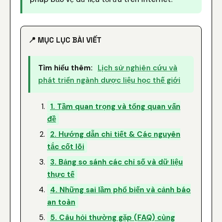
📍 MỤC LỤC BÀI VIẾT
Tìm hiểu thêm:
Lịch sử nghiên cứu và
phát triển ngành dược liệu học thế giới
1. Tầm quan trọng và tổng quan vấn
đề
2. Hướng dẫn chi tiết & Các nguyên
tắc cốt lõi
3. Bảng so sánh các chỉ số và dữ liệu
thực tế
4. Những sai lầm phổ biến và cảnh báo
an toàn
5. Câu hỏi thường gặp (FAQ) cùng