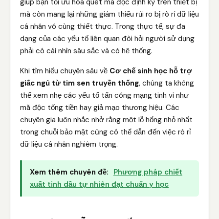
giúp bạn tối ưu hóa quét mã độc định kỳ trên thiết bị
mà còn mang lại những giảm thiểu rủi ro bị rò rỉ dữ liệu
cá nhân vô cùng thiết thực. Trong thực tế, sự đa
dạng của các yếu tố liên quan đòi hỏi người sử dụng
phải có cái nhìn sâu sắc và có hệ thống.
Khi tìm hiểu chuyên sâu về
Cơ chế sinh học hỗ trợ
giấc ngủ từ tim sen truyền thống
, chúng ta không
thể xem nhẹ các yếu tố tấn công mạng tinh vi như
mã độc tống tiền hay giả mạo thương hiệu. Các
chuyên gia luôn nhắc nhở rằng một lỗ hổng nhỏ nhất
trong chuỗi bảo mật cũng có thể dẫn đến việc rò rỉ
dữ liệu cá nhân nghiêm trọng.
Xem thêm chuyên đề:
Phương pháp chiết
xuất tinh dầu tự nhiên đạt chuẩn y học