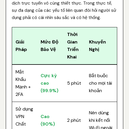
dịch trực tuyến vô cùng thiết thực. Trong thực tế,
sự đa dạng của các yếu tố liên quan đòi hỏi người sử
dụng phải có cái nhìn sâu sắc và có hệ thống.
Thời
Giải
Mức Độ
Gian
Khuyến
Pháp
Bảo Vệ
Triển
Nghị
Khai
Mật
Cực kỳ
Bắt buộc
Khẩu
cao
5 phút
cho mọi tài
Mạnh +
(99.9%)
khoản
2FA
Sử dụng
Nên dùng
VPN
Cao
2 phút
khi kết nối
Chất
(90%)
Wi-Fi ngoài