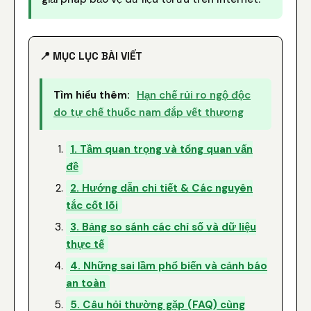
📍 MỤC LỤC BÀI VIẾT
Tìm hiểu thêm:
Hạn chế rủi ro ngộ độc
do tự chế thuốc nam đắp vết thương
1. Tầm quan trọng và tổng quan vấn
đề
2. Hướng dẫn chi tiết & Các nguyên
tắc cốt lõi
3. Bảng so sánh các chỉ số và dữ liệu
thực tế
4. Những sai lầm phổ biến và cảnh báo
an toàn
5. Câu hỏi thường gặp (FAQ) cùng